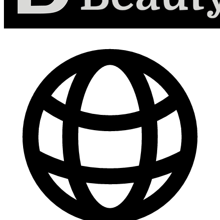
-
30
%
Marketing de Contenido para Redes Sociales
$ 44.800
$ 64.000
Comprar