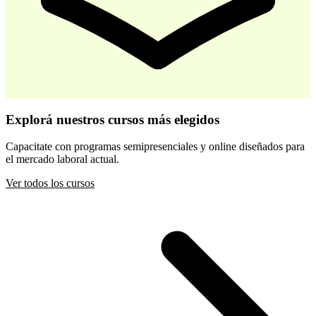
-
30
%
Desarrollo Infantil Temprano
Explorá nuestros cursos más elegidos
$ 44.800
$ 64.000
Capacitate con programas semipresenciales y online diseñados para
el mercado laboral actual.
Comprar
Ver todos los cursos