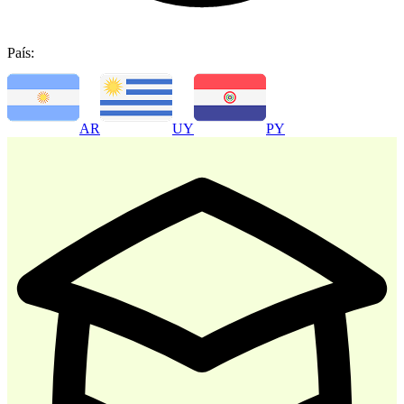
País:
-
30
%
AR
UY
PY
Atencion al Cliente
$ 35.700
$ 51.000
Comprar