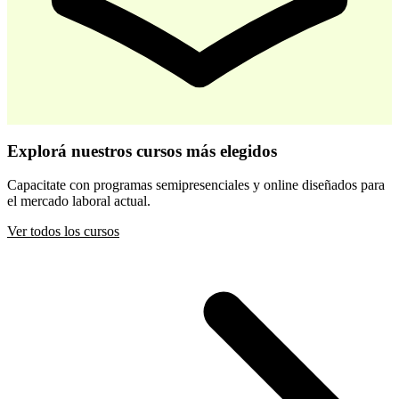
-
30
%
Desarrollo Infantil Temprano
Explorá nuestros cursos más elegidos
$ 44.800
$ 64.000
Capacitate con programas semipresenciales y online diseñados para
el mercado laboral actual.
Comprar
Ver todos los cursos