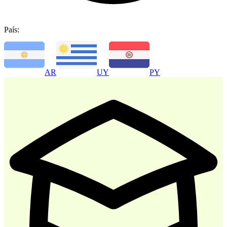
País:
-
30
%
AR
UY
PY
Atencion al Cliente
$ 35.700
$ 51.000
Comprar