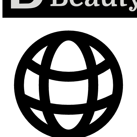
-
30
%
Marketing de Contenido para Redes Sociales
$ 44.800
$ 64.000
Comprar