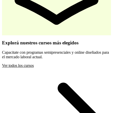
-
30
%
Desarrollo Infantil Temprano
Explorá nuestros cursos más elegidos
$ 44.800
$ 64.000
Capacitate con programas semipresenciales y online diseñados para
el mercado laboral actual.
Comprar
Ver todos los cursos