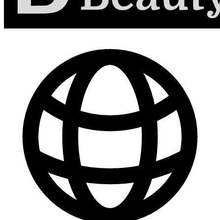
-
30
%
Marketing de Contenido para Redes Sociales
$ 44.800
$ 64.000
Comprar