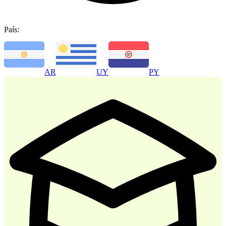
País:
-
30
%
AR
UY
PY
Atencion al Cliente
$ 35.700
$ 51.000
Comprar