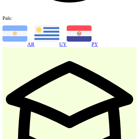
País:
-
30
%
AR
UY
PY
Atencion al Cliente
$ 35.700
$ 51.000
Comprar