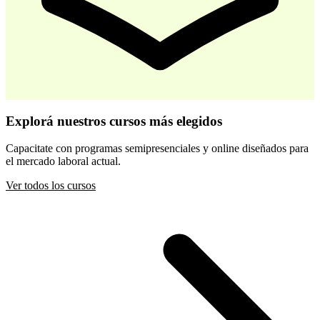
-
30
%
Desarrollo Infantil Temprano
Explorá nuestros cursos más elegidos
$ 44.800
$ 64.000
Capacitate con programas semipresenciales y online diseñados para
el mercado laboral actual.
Comprar
Ver todos los cursos