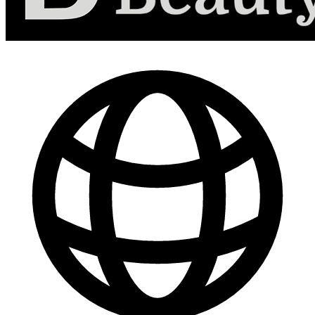
-
30
%
Marketing de Contenido para Redes Sociales
$ 44.800
$ 64.000
Comprar