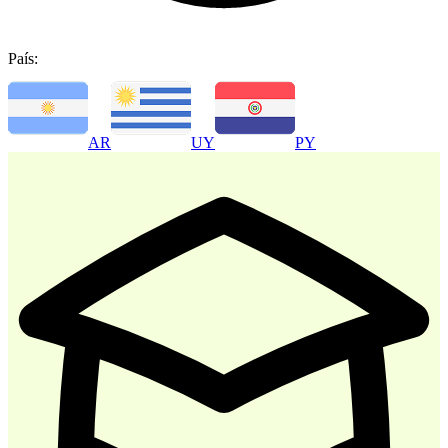
País:
-
30
%
AR
UY
PY
Atencion al Cliente
$ 35.700
$ 51.000
Comprar