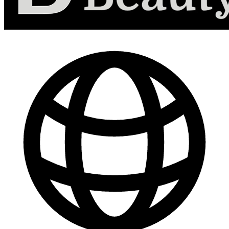
-
30
%
Marketing de Contenido para Redes Sociales
$ 44.800
$ 64.000
Comprar