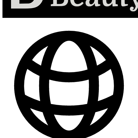
-
30
%
Marketing de Contenido para Redes Sociales
$ 44.800
$ 64.000
Comprar