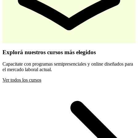
-
30
%
Desarrollo Infantil Temprano
Explorá nuestros cursos más elegidos
$ 44.800
$ 64.000
Capacitate con programas semipresenciales y online diseñados para
el mercado laboral actual.
Comprar
Ver todos los cursos