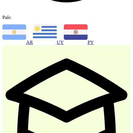
País:
-
30
%
AR
UY
PY
Atencion al Cliente
$ 35.700
$ 51.000
Comprar