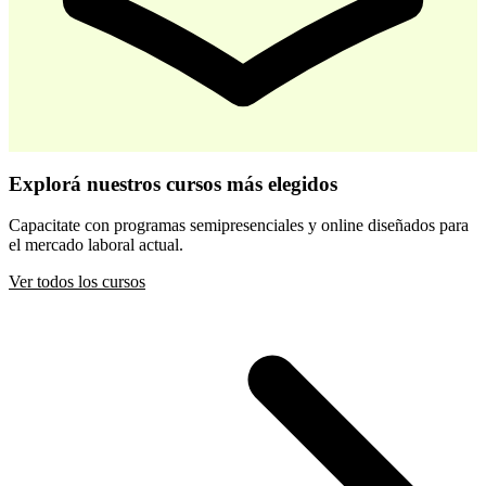
-
30
%
Desarrollo Infantil Temprano
Explorá nuestros cursos más elegidos
$ 44.800
$ 64.000
Capacitate con programas semipresenciales y online diseñados para
el mercado laboral actual.
Comprar
Ver todos los cursos