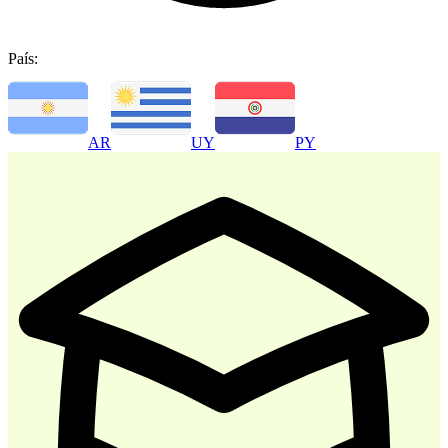
País:
-
30
%
AR
UY
PY
Atencion al Cliente
$ 35.700
$ 51.000
Comprar