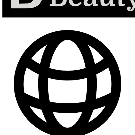
-
30
%
Marketing de Contenido para Redes Sociales
$ 44.800
$ 64.000
Comprar