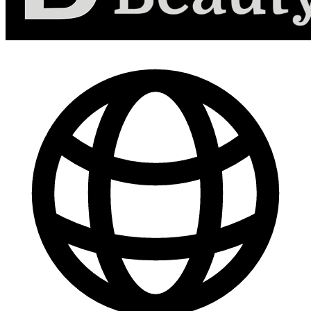
-
30
%
Marketing de Contenido para Redes Sociales
$ 44.800
$ 64.000
Comprar