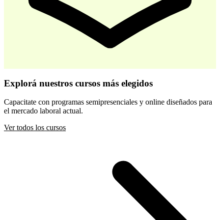
-
30
%
Desarrollo Infantil Temprano
Explorá nuestros cursos más elegidos
$ 44.800
$ 64.000
Capacitate con programas semipresenciales y online diseñados para
el mercado laboral actual.
Comprar
Ver todos los cursos