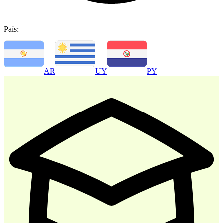
País:
-
30
%
AR
UY
PY
Atencion al Cliente
$ 35.700
$ 51.000
Comprar