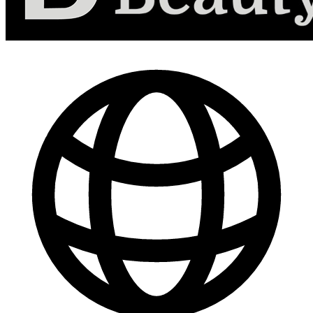
-
30
%
Marketing de Contenido para Redes Sociales
$ 44.800
$ 64.000
Comprar