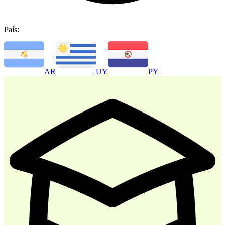
País:
-
30
%
AR
UY
PY
Atencion al Cliente
$ 35.700
$ 51.000
Comprar