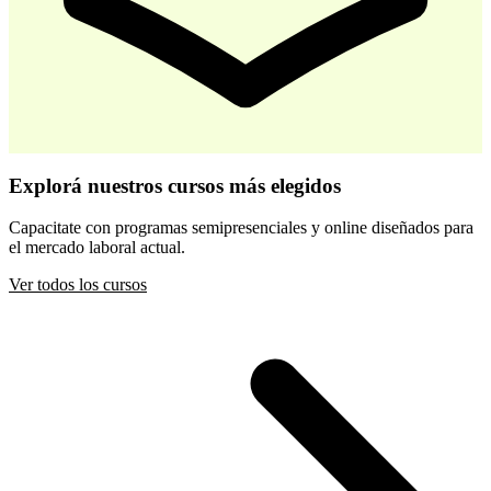
-
30
%
Desarrollo Infantil Temprano
Explorá nuestros cursos más elegidos
$ 44.800
$ 64.000
Capacitate con programas semipresenciales y online diseñados para
el mercado laboral actual.
Comprar
Ver todos los cursos