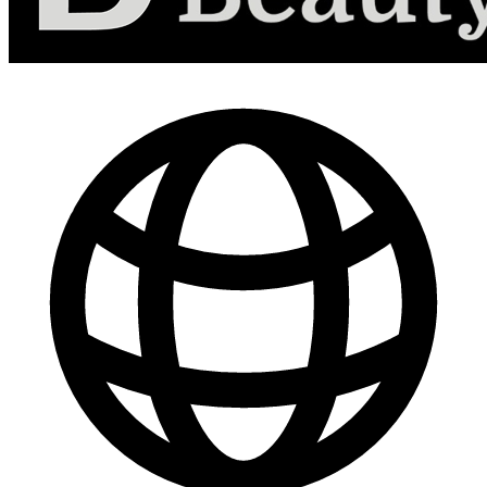
-
30
%
Marketing de Contenido para Redes Sociales
$ 44.800
$ 64.000
Comprar