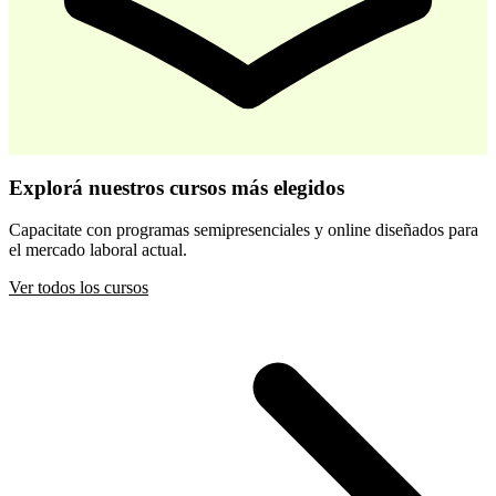
-
30
%
Desarrollo Infantil Temprano
Explorá nuestros cursos más elegidos
$ 44.800
$ 64.000
Capacitate con programas semipresenciales y online diseñados para
el mercado laboral actual.
Comprar
Ver todos los cursos