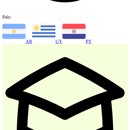
País:
-
30
%
AR
UY
PY
Atencion al Cliente
$ 35.700
$ 51.000
Comprar