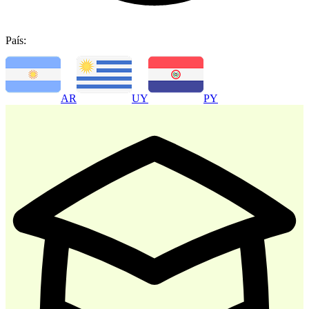
País:
-
30
%
AR
UY
PY
Atencion al Cliente
$ 35.700
$ 51.000
Comprar