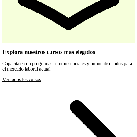
-
30
%
Desarrollo Infantil Temprano
Explorá nuestros cursos más elegidos
$ 44.800
$ 64.000
Capacitate con programas semipresenciales y online diseñados para
el mercado laboral actual.
Comprar
Ver todos los cursos