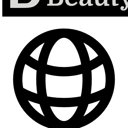
-
30
%
Marketing de Contenido para Redes Sociales
$ 44.800
$ 64.000
Comprar