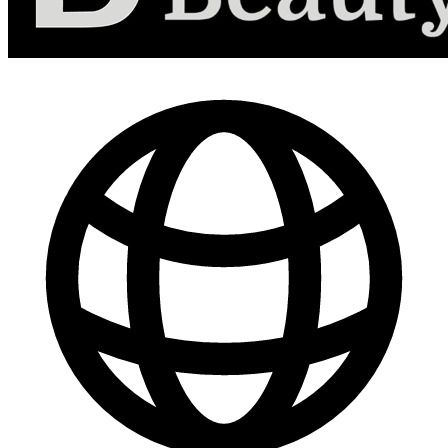
-
30
%
Marketing de Contenido para Redes Sociales
$ 44.800
$ 64.000
Comprar