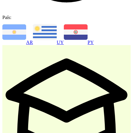
País:
-
30
%
AR
UY
PY
Atencion al Cliente
$ 35.700
$ 51.000
Comprar