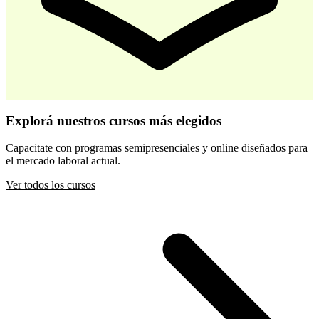
-
30
%
Desarrollo Infantil Temprano
Explorá nuestros cursos más elegidos
$ 44.800
$ 64.000
Capacitate con programas semipresenciales y online diseñados para
el mercado laboral actual.
Comprar
Ver todos los cursos