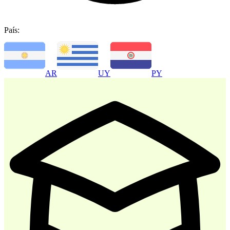
País:
-
30
%
AR
UY
PY
Atencion al Cliente
$ 35.700
$ 51.000
Comprar