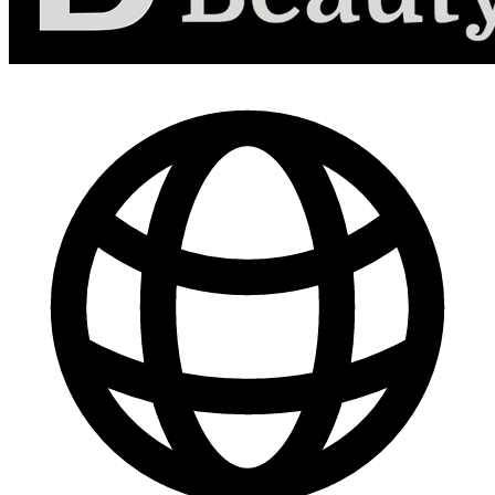
-
30
%
Marketing de Contenido para Redes Sociales
$ 44.800
$ 64.000
Comprar