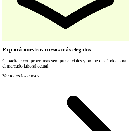
-
30
%
Desarrollo Infantil Temprano
Explorá nuestros cursos más elegidos
$ 44.800
$ 64.000
Capacitate con programas semipresenciales y online diseñados para
el mercado laboral actual.
Comprar
Ver todos los cursos